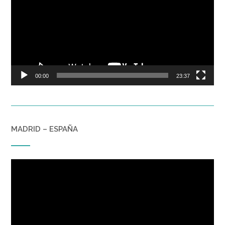
00:00
23:37
MADRID – ESPAÑA
Reproductor
de
vídeo