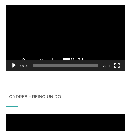
Reproductor
de
vídeo
00:00
22:11
LONDRES – REINO UNIDO
Reproductor
de
vídeo