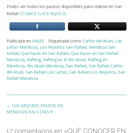
Podes ver todos los paseos disponibles para realizar en San
Rafael
👉🏻 HACE CLICK AQUÍ 👈🏻
Publicada en
VIAJES
Etiquetada como
Cañón del Atuel
,
Las
Leñas Mendoza
,
Los Reyunos San Rafael
,
Mendoza San
Rafael
,
Que hacer en San Rafael
,
Que hacer en San Rafael
Mendoza
,
Rafting
,
Rafting en el Rio Atuel
,
Rafting en
Mendoza
,
Rio Atuel Mendoza
,
San Rafael
,
San Rafael Cañón
del Atuel
,
San Rafael Las Leñas
,
San Rafael Los Reyunos
,
San
Rafael Mendoza
Navegación
←
LOS MEJORES PASEOS EN
de
MENDOZA EN 4 DÍAS !!!
entradas
17 comentarios en «
QUÉ CONOCER EN