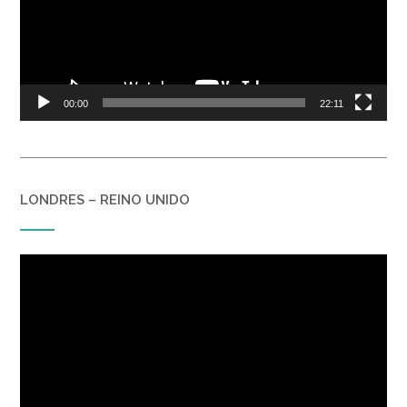
00:00
22:11
LONDRES – REINO UNIDO
Reproductor
de
vídeo