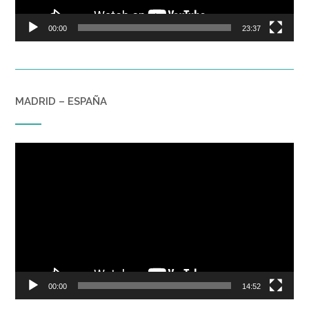
00:00
23:37
MADRID – ESPAÑA
Reproductor
de
vídeo
00:00
14:52