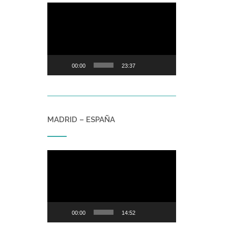
Reproductor
de
vídeo
00:00
23:37
MADRID – ESPAÑA
Reproductor
de
vídeo
00:00
14:52