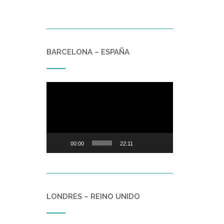
BARCELONA – ESPAÑA
Reproductor
de
vídeo
00:00
22:11
LONDRES – REINO UNIDO