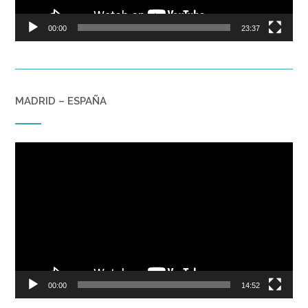
00:00
23:37
MADRID – ESPAÑA
Reproductor
de
vídeo
00:00
14:52