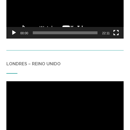
00:00
22:11
LONDRES – REINO UNIDO
Reproductor
de
vídeo