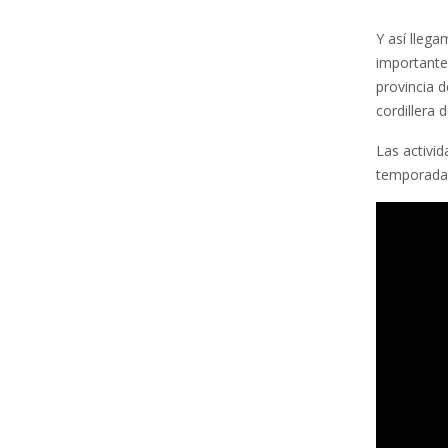
Y así lleg
importantes
provincia 
cordillera 
Las activi
temporada e