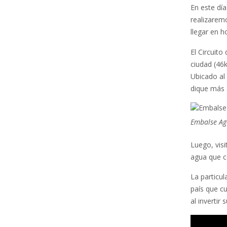
En este dí
realizarem
llegar en 
El Circuit
ciudad (46
Ubicado al 
dique más a
Embalse Ag
Luego, vis
agua que c
La particu
país que c
al invertir 