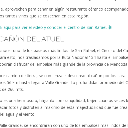
he, aprovechen para cenar en algún restaurante céntrico acompañad
los tantos vinos que se cosechan en esta región.
ck aquí para ver el video
y conocer el centro de San Rafael.
🎬
: CAÑÓN DEL ATUEL
nocer uno de los paseos más lindos de San Rafael, el Circuito del C
Para esto, nos trasladamos por la Ruta Nacional 134 hasta el Embalse
í, podrán disfrutar del embalse más grande de la provincia de Mendoza
por camino de tierra, se comienza el descenso al cañon por los carac
os 56 km hasta llegar a Valle Grande. La profundidad promedio del 
s de 260 mts.
o es una hermosura, háganlo con tranquilidad, bajen cuantas veces l
acar fotos y disfruten al máximo de esta majestuosidad que fue crea
del agua y el viento.
 Valle Grande, se encontraran con uno de los embalses más lindos de 