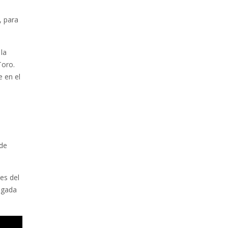
, para
la
Toro.
e en el
 de
es del
ogada