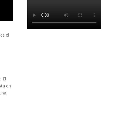
es el
 El
sta en
guna