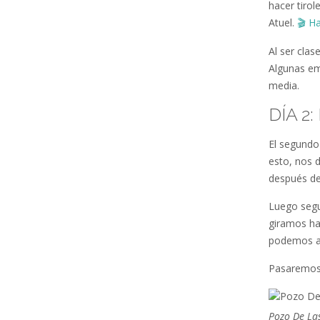
hacer tirol
Atuel.
🎬
Ha
Al ser clas
Algunas em
media.
DÍA 2
El segundo
esto, nos 
después de 
Luego segu
giramos ha
podemos ap
Pasaremos 
Pozo De La