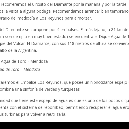
a recorreremos el Circuito del Diamante por la mañana y por la tarde
os la visita a alguna bodega. Recomendamos arrancar bien temprano
horario del mediodía a Los Reyunos para almorzar.
o del Diamante se compone por 4 embalses. El más lejano, a 81 km de 
km son de ripio en muy buen estado) se encuentra el Dique Agua de 
pie del Volcán El Diamante, con sus 118 metros de altura se conviert
lto de la Argentina.
ua de Toro – Mendoza
itaremos el Embalse Los Reyunos, que posee un hipnotizante espejo
ombina una sinfonía de verdes y turquesas.
laridad que tiene este espejo de agua es que es uno de los pocos diqu
uenta con el sistema de rebombeo, permitiendo recuperar el agua er
sus turbinas para volver a reutilizarla.