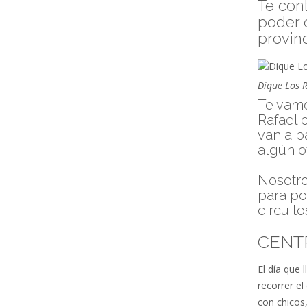
Te cont
poder 
provin
Dique Los 
Te vamo
Rafael 
van a p
algún o
Nosotro
para po
circuito
CENT
El día que
recorrer el
con chicos