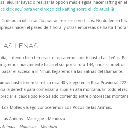
esa, alquilar kayac o realizar la opción más elegida: hacer rafting en el
ce click aquí para ver el video del Rafting sobre el Río Atuel.
🎬
e 2, de poca dificultad, lo podrán realizar con chicos. No duden en hac
presas hacen el paseo de 1 hora, y otras empresas de hasta 1 hora 
: LAS LEÑAS
 día, saliendo bien tempranito, optaremos por ir hasta Las Leñas. Pa
dirigiremos nuevamente hacia el sur por la ruta 144, unos kilometros
pasar el acceso a El Nihuil, llegaremos a las Salinas del Diamante.
imos hasta tomar la mítica ruta 40 y luego en la Ruta Provincial 222
cia la derecha para comenzar a subir en alta montaña. En todo el rec
reciar el caudaloso Río Salado corriendo entre pintorescas montañ
Los Molles y luego conoceremos Los Pozos de las Animas.
s Animas – Malargue – Mendoza