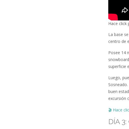
Hace click 
La base se
centro de 
Posee 14 m
snowboard 
superficie
Luego, pue
Sosneado. 
buen estad
excursión c
🎬
Hace cli
DÍA 3