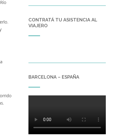
 Río
CONTRATÁ TU ASISTENCIA AL
erlo.
VIAJERO
y
ra
BARCELONA – ESPAÑA
orrido
as.