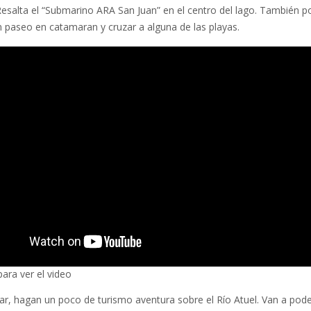
 Resalta el “Submarino ARA San Juan” en el centro del lago. También 
n paseo en catamaran y cruzar a alguna de las playas.
para ver el video
zar, hagan un poco de turismo aventura sobre el Río Atuel. Van a pod