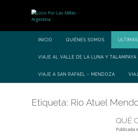
Saltar
al
contenido
INICIO
QUIÉNES SOMOS
ULTIMAS
VIAJE AL VALLE DE LA LUNA Y TALAMPAYA
VIAJE A SAN RAFAEL – MENDOZA
VIA
Etiqueta:
Rio Atuel Mend
QUÉ C
Publicada 