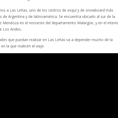
amos a Las Leñas, uno de los centros de esquí y de snowboard más
 de Argentina y de latinoamérica. Se encuentra ubicado al sur de la
de Mendoza en el noroeste del departamento Malargüe, y en el interio
de Los Andes.
dades que puedan realizar en Las Leñas va a depender mucho de la
n la que realicen el viaje.