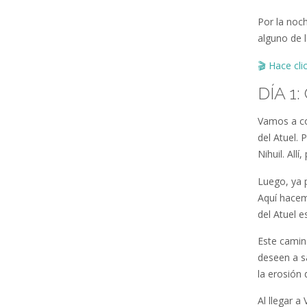
Por la noc
alguno de 
🎬
Hace cli
DÍA 1
Vamos a co
del Atuel. 
Nihuil. All
Luego, ya 
Aquí hacem
del Atuel e
Este camin
deseen a s
la erosión 
Al llegar a