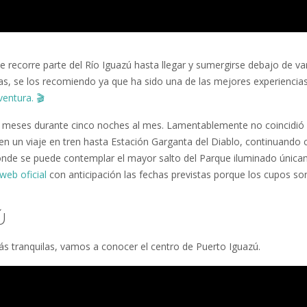
e recorre parte del Río Iguazú hasta llegar y sumergirse debajo de va
udas, se los recomiendo ya que ha sido una de las mejores experiencia
ventura.
🎬
os meses durante cinco noches al mes. Lamentablemente no coincidió
 en un viaje en tren hasta Estación Garganta del Diablo, continuando 
donde se puede contemplar el mayor salto del Parque iluminado únic
web oficial
con anticipación las fechas previstas porque los cupos so
Ú
ás tranquilas, vamos a conocer el centro de Puerto Iguazú.