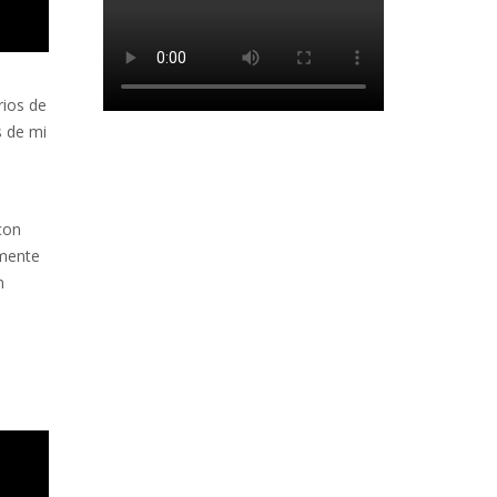
rios de
s de mi
con
amente
n