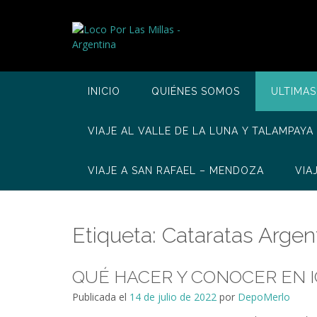
Saltar
al
contenido
INICIO
QUIÉNES SOMOS
ULTIMAS
VIAJE AL VALLE DE LA LUNA Y TALAMPAYA
VIAJE A SAN RAFAEL – MENDOZA
VIA
Etiqueta:
Cataratas Argen
QUÉ HACER Y CONOCER EN I
Publicada el
14 de julio de 2022
por
DepoMerlo