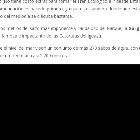
t (No tiene costo extra) para tomar el Tren Ecológico e ir desde Esta
ecomendación es hacerlo primero, ya que es el sendero donde uno est
 del mediodía se dificulta bastante.
sos metros del salto más imponente y caudaloso del Parque, la
Garg
s famosa e impactante de las Cataratas del Iguazú.
e el nivel del mar y son un conjunto de más 270 saltos de agua, con
de un frente de casi 2.700 metros.