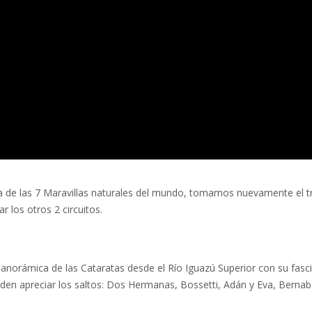
a de las 7 Maravillas naturales del mundo, tomamos nuevamente el t
r los otros 2 circuitos.
panorámica de las Cataratas desde el Río Iguazú Superior con su fasc
ueden apreciar los saltos: Dos Hermanas, Bossetti, Adán y Eva, Berna