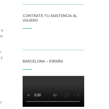
CONTRATÁ TU ASISTENCIA AL
VIAJERO
 a
os
n
 y
BARCELONA – ESPAÑA
os