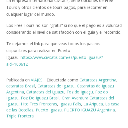
La empresa internacional Civitatis, tiene opciones de Free
Tours y otros cientos de tours pagos, para recorrer en
cualquier lugar del mundo.
Los Free Tours no son “gratis” si no que el pago es a voluntad
considerando el nivel de satisfacción con el guía y el recorrido.
Te dejamos el link para que veas todos los paseos
disponibles para realizar en Puerto
Iguazú:
https://www.civitatis.com/es/puerto-iguazu/?
aid=100612
Publicada en
VIAJES
Etiquetada como
Cataratas Argentina
,
cataratas Brasil
,
Cataratas de Iguazu
,
Cataratas de Iguazu
Argentina
,
Cataratas del Iguazu
,
Foz do Iguaçu
,
Foz do
Iguazu
,
Foz Do Iguazu Brasil
,
Gran Aventura Cataratas del
Iguazu
,
Hito Tres Fronteras
,
Iguazu Falls
,
La Aripuca
,
La casa
de las Botellas
,
Puerto Iguazu
,
PUERTO IGUAZÚ Argentina
,
Triple Frontera