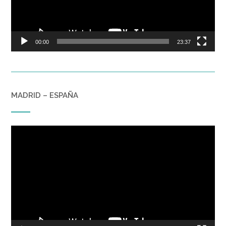
00:00
23:37
MADRID – ESPAÑA
Reproductor
de
vídeo