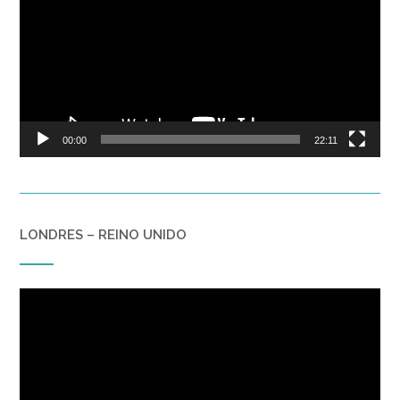
vídeo
00:00
22:11
LONDRES – REINO UNIDO
Reproductor
de
vídeo