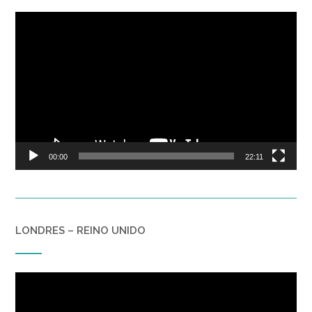
Reproductor
de
vídeo
00:00
22:11
LONDRES – REINO UNIDO
Reproductor
de
vídeo