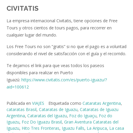
CIVITATIS
La empresa internacional Civitatis, tiene opciones de Free
Tours y otros cientos de tours pagos, para recorrer en
cualquier lugar del mundo.
Los Free Tours no son “gratis” si no que el pago es a voluntad
considerando el nivel de satisfacción con el guía y el recorrido.
Te dejamos el link para que veas todos los paseos
disponibles para realizar en Puerto
Iguazú:
https://www.civitatis.com/es/puerto-iguazu/?
aid=100612
Publicada en
VIAJES
Etiquetada como
Cataratas Argentina
,
cataratas Brasil
,
Cataratas de Iguazu
,
Cataratas de Iguazu
Argentina
,
Cataratas del Iguazu
,
Foz do Iguaçu
,
Foz do
Iguazu
,
Foz Do Iguazu Brasil
,
Gran Aventura Cataratas del
Iguazu
,
Hito Tres Fronteras
,
Iguazu Falls
,
La Aripuca
,
La casa