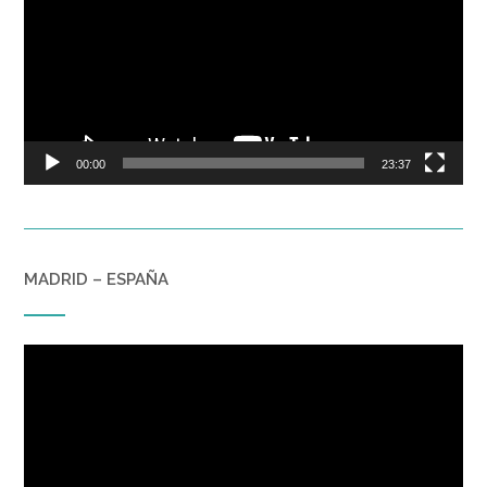
00:00
23:37
MADRID – ESPAÑA
Reproductor
de
vídeo