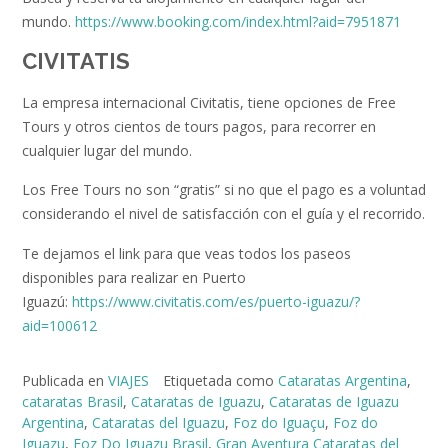
mundo.
https://www.booking.com/index.html?aid=7951871
CIVITATIS
La empresa internacional Civitatis, tiene opciones de Free
Tours y otros cientos de tours pagos, para recorrer en
cualquier lugar del mundo.
Los Free Tours no son “gratis” si no que el pago es a voluntad
considerando el nivel de satisfacción con el guía y el recorrido.
Te dejamos el link para que veas todos los paseos
disponibles para realizar en Puerto
Iguazú:
https://www.civitatis.com/es/puerto-iguazu/?
aid=100612
Publicada en
VIAJES
Etiquetada como
Cataratas Argentina
,
cataratas Brasil
,
Cataratas de Iguazu
,
Cataratas de Iguazu
Argentina
,
Cataratas del Iguazu
,
Foz do Iguaçu
,
Foz do
Iguazu
,
Foz Do Iguazu Brasil
,
Gran Aventura Cataratas del