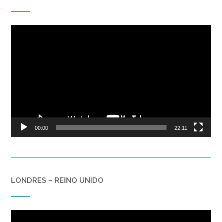
Reproductor
de
vídeo
00:00
22:11
LONDRES – REINO UNIDO
Reproductor