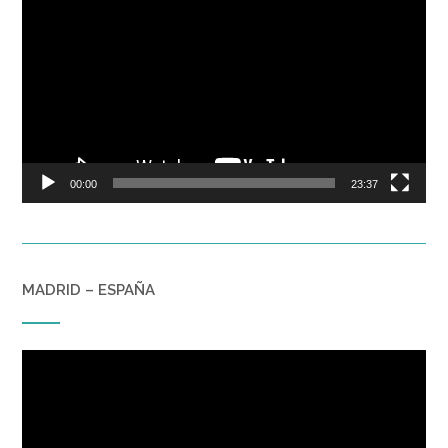
de
vídeo
00:00
23:37
MADRID – ESPAÑA
Reproductor
de
vídeo