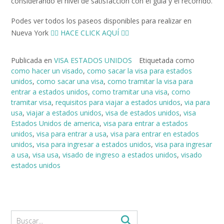
considerando el nivel de satisfacción con el guía y el recorrido.
Podes ver todos los paseos disponibles para realizar en
Nueva York
👉🏻 HACE CLICK AQUÍ 👈🏻
Publicada en
VISA ESTADOS UNIDOS
Etiquetada como
como hacer un visado
,
como sacar la visa para estados
unidos
,
como sacar una visa
,
como tramitar la visa para
entrar a estados unidos
,
como tramitar una visa
,
como
tramitar visa
,
requisitos para viajar a estados unidos
,
via para
usa
,
viajar a estados unidos
,
visa de estados unidos
,
visa
Estados Unidos de america
,
visa para entrar a estados
unidos
,
visa para entrar a usa
,
visa para entrar en estados
unidos
,
visa para ingresar a estados unidos
,
visa para ingresar
a usa
,
visa usa
,
visado de ingreso a estados unidos
,
visado
estados unidos