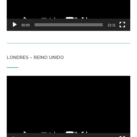
00:00
22:11
LONDRES – REINO UNIDO
Reproductor
de
vídeo