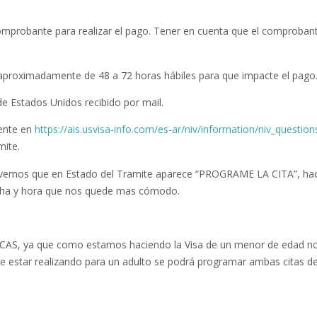
comprobante para realizar el pago. Tener en cuenta que el comproban
proximadamente de 48 a 72 horas hábiles para que impacte el pago
ente en
https://ais.usvisa-info.com/es-ar/niv/information/niv_question
mite.
a, vemos que en Estado del Tramite aparece “PROGRAME LA CITA”, h
fecha y hora que nos quede mas cómodo.
l CAS, ya que como estamos haciendo la Visa de un menor de edad n
de estar realizando para un adulto se podrá programar ambas citas de