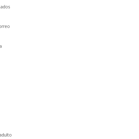
tados
orreo
a
,
adulto