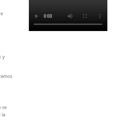
te
.
s
y
acemos
o se
 la