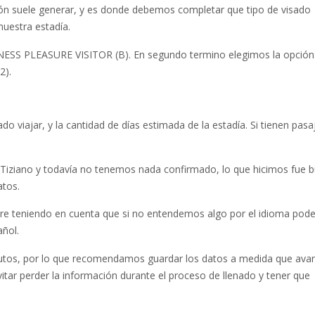
ión suele generar, y es donde debemos completar que tipo de visado
nuestra estadía.
INESS PLEASURE VISITOR (B). En segundo termino elegimos la opción
2).
 viajar, y la cantidad de días estimada de la estadía. Si tienen pasa
 Tiziano y todavía no tenemos nada confirmado, lo que hicimos fue 
atos.
pre teniendo en cuenta que si no entendemos algo por el idioma po
añol.
utos, por lo que recomendamos guardar los datos a medida que avan
tar perder la información durante el proceso de llenado y tener que