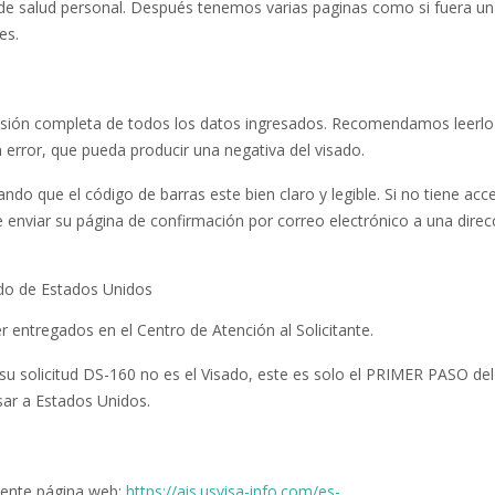
y de salud personal. Después tenemos varias paginas como si fuera u
es.
revisión completa de todos los datos ingresados. Recomendamos leerlo
rror, que pueda producir una negativa del visado.
ndo que el código de barras este bien claro y legible. Si no tiene acc
enviar su página de confirmación por correo electrónico a una direc
 entregados en el Centro de Atención al Solicitante.
solicitud DS-160 no es el Visado, este es solo el PRIMER PASO del
esar a Estados Unidos.
uiente página web:
https://ais.usvisa-info.com/es-