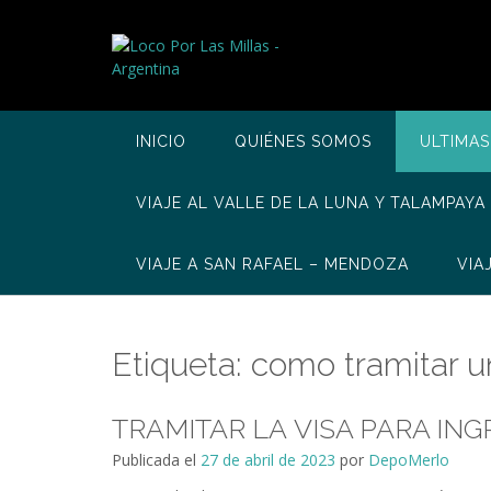
Saltar
al
contenido
INICIO
QUIÉNES SOMOS
ULTIMAS
VIAJE AL VALLE DE LA LUNA Y TALAMPAYA
VIAJE A SAN RAFAEL – MENDOZA
VIA
Etiqueta:
como tramitar u
TRAMITAR LA VISA PARA IN
Publicada el
27 de abril de 2023
por
DepoMerlo