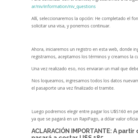
ar/niv/information/niv_questions
Allí, seleccionaremos la opción: He completado el for
solicitar una visa, y ponemos continuar.
Ahora, iniciaremos un registro en esta web, donde in
registrarnos, aceptamos los términos y creamos la c
Una vez realizado eso, nos enviaran un mail que de
Nos loqueamos, ingresamos todos los datos nuevame
el pasaporte una vez finalizado el tramite.
Luego podremos elegir entre pagar los U$S160 en pe
ya que se pagará en un RapiPago, a dólar valor oficia
ACLARACIÓN IMPORTANTE: A partir de
pasará a costar U$S 185.