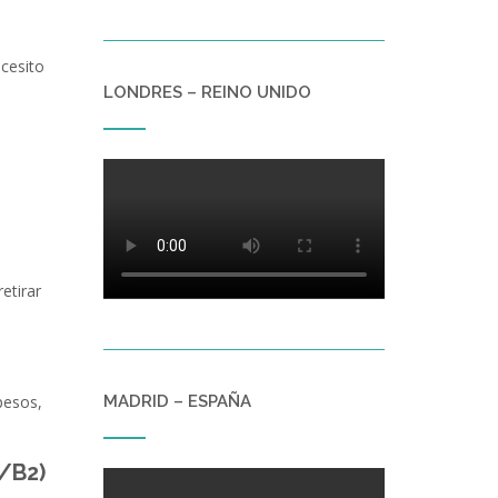
ecesito
LONDRES – REINO UNIDO
etirar
MADRID – ESPAÑA
pesos,
1/B2)