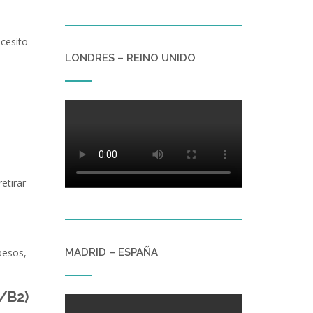
ecesito
LONDRES – REINO UNIDO
etirar
MADRID – ESPAÑA
pesos,
1/B2)