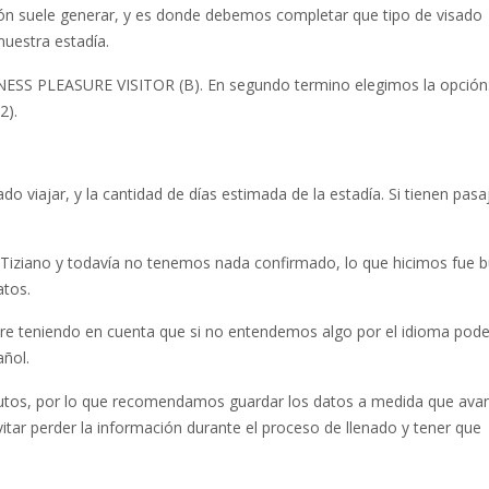
ión suele generar, y es donde debemos completar que tipo de visado
nuestra estadía.
INESS PLEASURE VISITOR (B). En segundo termino elegimos la opción
2).
 viajar, y la cantidad de días estimada de la estadía. Si tienen pasa
 Tiziano y todavía no tenemos nada confirmado, lo que hicimos fue 
atos.
pre teniendo en cuenta que si no entendemos algo por el idioma po
añol.
utos, por lo que recomendamos guardar los datos a medida que avan
tar perder la información durante el proceso de llenado y tener que