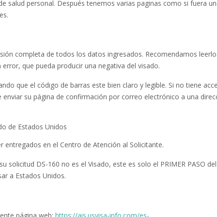
y de salud personal. Después tenemos varias paginas como si fuera u
es.
revisión completa de todos los datos ingresados. Recomendamos leerlo
rror, que pueda producir una negativa del visado.
ndo que el código de barras este bien claro y legible. Si no tiene acc
enviar su página de confirmación por correo electrónico a una direc
 entregados en el Centro de Atención al Solicitante.
solicitud DS-160 no es el Visado, este es solo el PRIMER PASO del
esar a Estados Unidos.
uiente página web:
https://ais.usvisa-info.com/es-