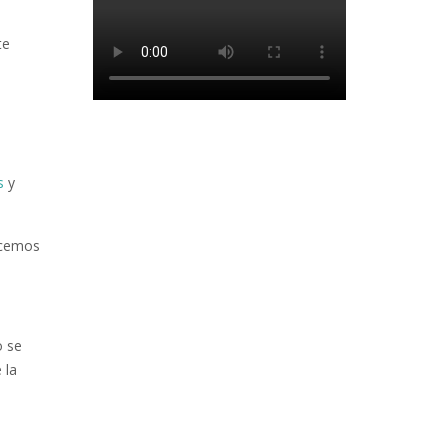
te
.
s
y
acemos
o se
 la