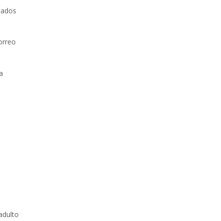
tados
orreo
a
,
adulto