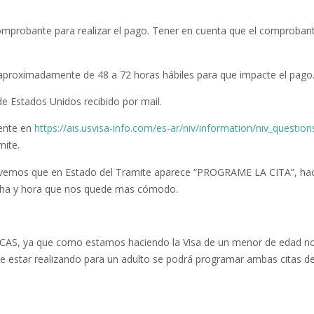
comprobante para realizar el pago. Tener en cuenta que el comproban
proximadamente de 48 a 72 horas hábiles para que impacte el pago
ente en
https://ais.usvisa-info.com/es-ar/niv/information/niv_question
mite.
a, vemos que en Estado del Tramite aparece “PROGRAME LA CITA”, h
fecha y hora que nos quede mas cómodo.
l CAS, ya que como estamos haciendo la Visa de un menor de edad n
de estar realizando para un adulto se podrá programar ambas citas de