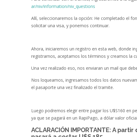
ar/niv/information/niv_questions
Allí, seleccionaremos la opción: He completado el for
solicitar una visa, y ponemos continuar.
Ahora, iniciaremos un registro en esta web, donde in
registrarnos, aceptamos los términos y creamos la c
Una vez realizado eso, nos enviaran un mail que de
Nos loqueamos, ingresamos todos los datos nuevame
el pasaporte una vez finalizado el tramite.
Luego podremos elegir entre pagar los U$S160 en pe
ya que se pagará en un RapiPago, a dólar valor oficia
ACLARACIÓN IMPORTANTE: A partir de
pasará a costar U$S 185.