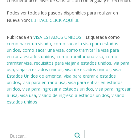
considerando el nivel de satisfacción con el guía y el recorrido.
Podes ver todos los paseos disponibles para realizar en
Nueva York
👉🏻 HACE CLICK AQUÍ 👈🏻
Publicada en
VISA ESTADOS UNIDOS
Etiquetada como
como hacer un visado
,
como sacar la visa para estados
unidos
,
como sacar una visa
,
como tramitar la visa para
entrar a estados unidos
,
como tramitar una visa
,
como
tramitar visa
,
requisitos para viajar a estados unidos
,
via para
usa
,
viajar a estados unidos
,
visa de estados unidos
,
visa
Estados Unidos de america
,
visa para entrar a estados
unidos
,
visa para entrar a usa
,
visa para entrar en estados
unidos
,
visa para ingresar a estados unidos
,
visa para ingresar
a usa
,
visa usa
,
visado de ingreso a estados unidos
,
visado
estados unidos