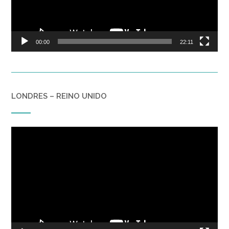
00:00
22:11
LONDRES – REINO UNIDO
Reproductor
de
vídeo