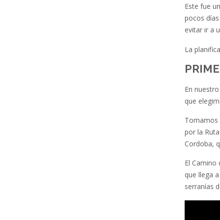
Este fue u
pocos días
evitar ir a
La planific
PRIME
En nuestro
que elegimo
Tomamos la
por la Rut
Cordoba, q
El Camino 
que llega a
serranías 