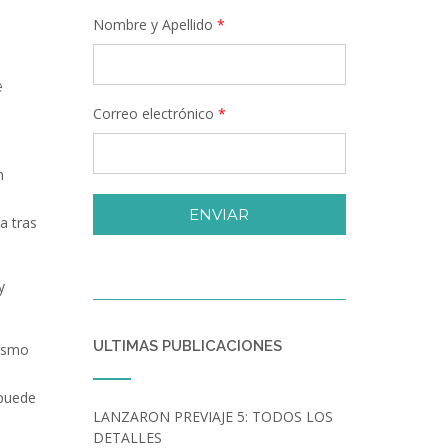
Nombre y Apellido
*
e
Correo electrónico
*
n
ENVIAR
a tras
y
ULTIMAS PUBLICACIONES
mismo
 puede
LANZARON PREVIAJE 5: TODOS LOS
DETALLES