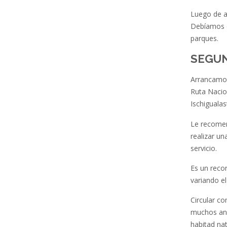
Luego de a
Debíamos d
parques.
SEGUN
Arrancamos
Ruta Nacio
Ischigualas
Le recomen
realizar un
servicio.
Es un recor
variando el
Circular c
muchos ani
habitad nat