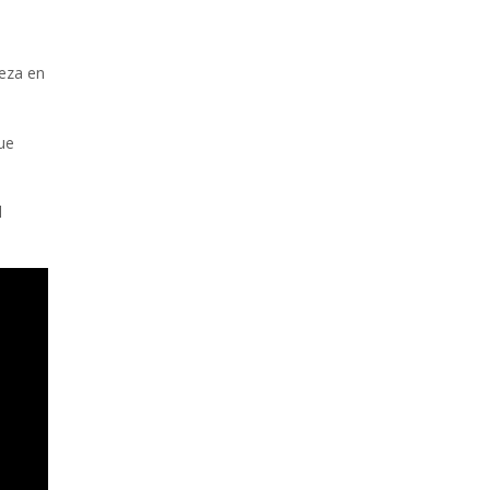
leza en
ue
l