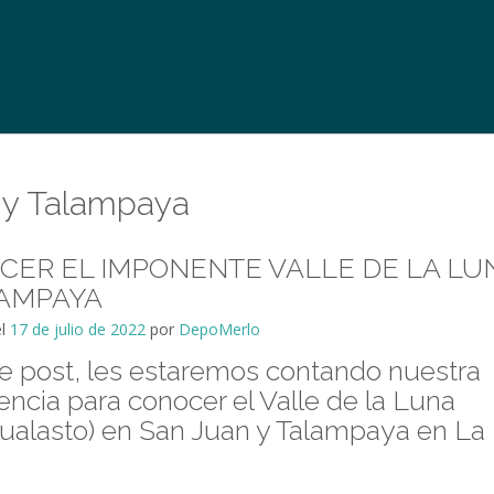
a y Talampaya
CER EL IMPONENTE VALLE DE LA LU
LAMPAYA
el
17 de julio de 2022
por
DepoMerlo
e post, les estaremos contando nuestra
encia para conocer el Valle de la Luna
gualasto) en San Juan y Talampaya en La