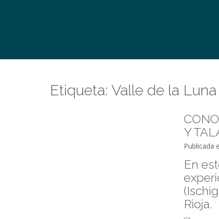
Etiqueta:
Valle de la Lun
CONO
Y TA
Publicada 
En est
experi
(Ischi
Rioja.