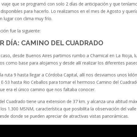
n viaje que se programó con solo 2 días de anticipación y que teníam
 disponibles para hacerlo. Lo realizamos en el mes de Agosto y quer
 un lugar con clima muy frío.
ación fue la siguiente:
R DÍA: CAMINO DEL CUADRADO
 caso, desde Buenos Aires partimos rumbo a Chamical en La Rioja, l
s como base para alojarnos y desde allí realizar los diferentes pase
 ruta 9 hasta llegar a Córdoba Capital, allí nos desviamos unos kiló
a E-53 hasta Rio Ceballos para tomar el hermoso Camino del Cuadrad
ue era el único camino que nos faltaba conocer.
del Cuadrado tiene una extension de 37 km. y alcanza una altitud má
 los 1.300 MSNM, característica que posibilita la observación del valle 
desde donde se pueden apreciar de atractivas vistas panorámicas.