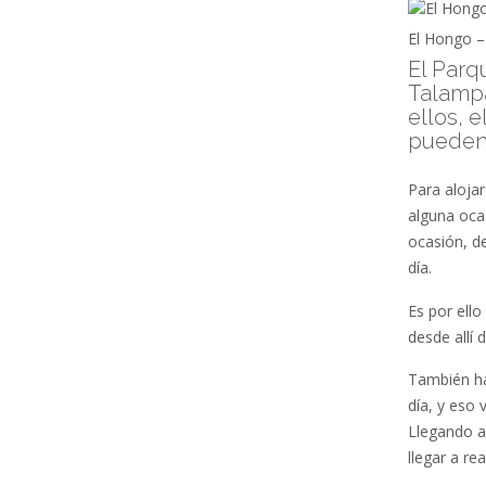
El Hongo – 
El Parq
Talampa
ellos, 
pueden 
Para alojar
alguna oca
ocasión, de
día.
Es por ello
desde allí 
También ha
día, y eso
Llegando a
llegar a re