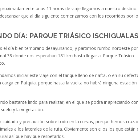
proximadamente unas 11 horas de viaje llegamos a nuestro destino.
escansar que al día siguiente comenzamos con los recorridos por l
DO DÍA: PARQUE TRIÁSICO ISCHIGUALA
 el día bien temprano desayunando, y partimos rumbo noroeste por
nal 38 donde nos esperaban 181 km hasta llegar al Parque Triásico
to.
damos iniciar este viaje con el tanque lleno de nafta, o en su defect
a carga en Patquia, porque hasta la vuelta no habrá ninguna estación
rido bastante lindo para realizar, en el que se podrá ir apreciando c
 suelo y la vegetación.
on cuidado y precaución sobre todo en la curvas, porque hemos cruza
males a los laterales de la ruta. Obviamente son ellos los que están 
ural así que hay que respetarlos.