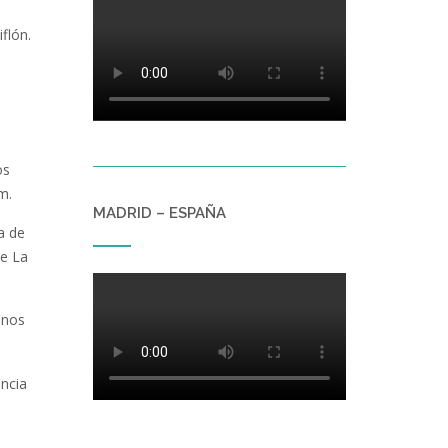
flón.
os
m.
MADRID – ESPAÑA
a de
de La
 nos
ncia