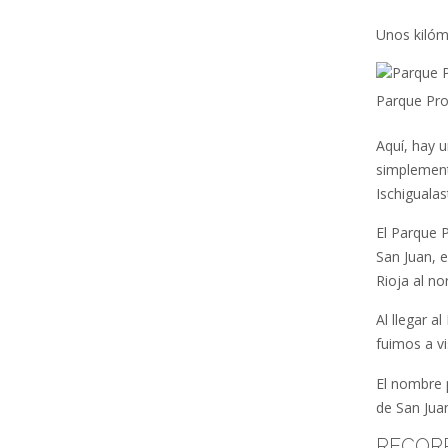
Unos kilóm
Parque Prov
Aquí, hay 
simplement
Ischiguala
El Parque P
San Juan, e
Rioja al nor
Al llegar 
fuimos a vi
El nombre 
de San Juan
RECOR