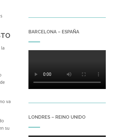
os
BARCELONA – ESPAÑA
STO
 la
o
 de
omo va
LONDRES – REINO UNIDO
do
en su