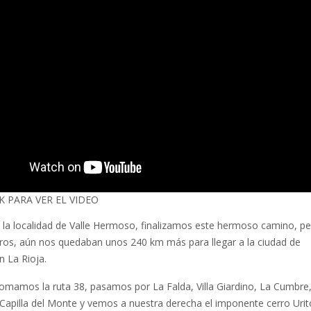
K PARA VER EL VIDEO
 la localidad de Valle Hermoso, finalizamos este hermoso camino, p
ros, aún nos quedaban unos 240 km más para llegar a la ciudad de
n La Rioja.
 tomamos la ruta 38, pasamos por La Falda, Villa Giardino, La Cumbre,
 Capilla del Monte y vemos a nuestra derecha el imponente cerro Urit