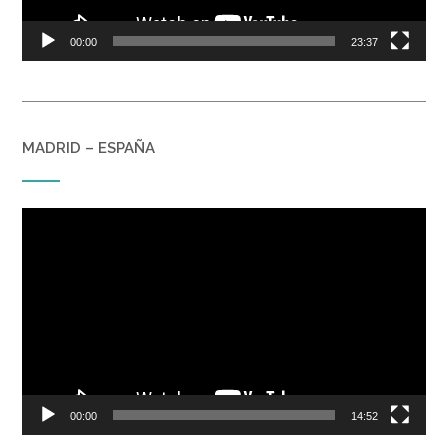
00:00
23:37
MADRID – ESPAÑA
Reproductor
de
vídeo
00:00
14:52