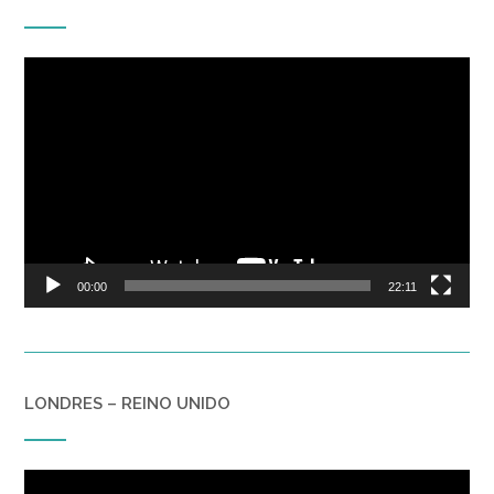
Reproductor
de
vídeo
00:00
22:11
LONDRES – REINO UNIDO
Reproductor