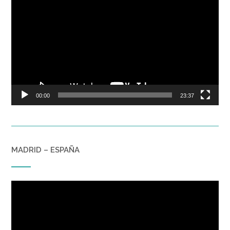
de
vídeo
00:00
23:37
MADRID – ESPAÑA
Reproductor
de
vídeo