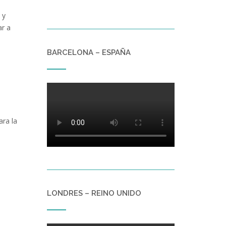
 y
ar a
BARCELONA – ESPAÑA
ra la
LONDRES – REINO UNIDO