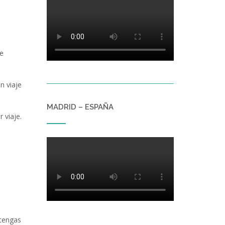
,
de
n viaje
MADRID – ESPAÑA
 viaje.
 tengas