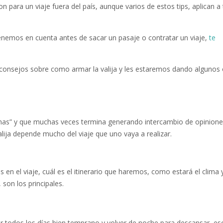
para un viaje fuera del país, aunque varios de estos tips, aplican a
tenemos en cuenta antes de sacar un pasaje o contratar un viaje,
te
s consejos sobre como armar la valija y les estaremos dando algunos 
mas” y que muchas veces termina generando intercambio de opinione
lija depende mucho del viaje que uno vaya a realizar.
n el viaje, cuál es el itinerario que haremos, como estará el clima y
son los principales.
zar todos los días bien temprano y volver de noche para descansar, eso