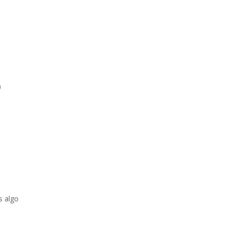
)
s algo