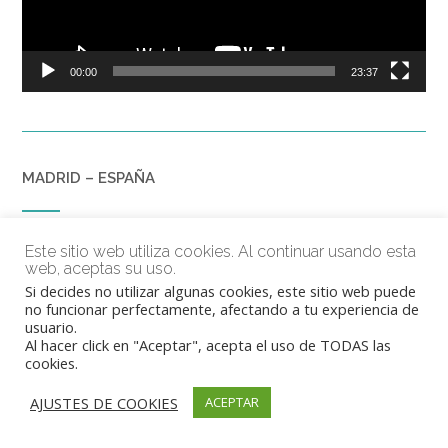
00:00
23:37
MADRID – ESPAÑA
Reproductor
Este sitio web utiliza cookies. Al continuar usando esta
web, aceptas su uso.
de
vídeo
Si decides no utilizar algunas cookies, este sitio web puede
no funcionar perfectamente, afectando a tu experiencia de
usuario.
Al hacer click en "Aceptar", acepta el uso de TODAS las
cookies.
AJUSTES DE COOKIES
ACEPTAR
00:00
14:52