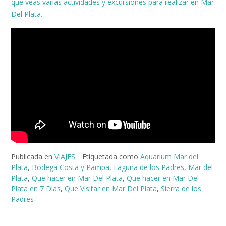
que veas varias actividades y excursiones para realizar en Mar
Del Plata.
Publicada en
VIAJES
Etiquetada como
Aquarium Mar del
Plata
,
Bodega Costa y Pampa
,
Laguna de los Padres
,
Mar del
Plata
,
Que hacer en Mar Del Plata
,
Que hacer en Mar Del
Plata en 7 Dias
,
Que Visitar en Mar Del Plata
,
Sierra de los
Padres