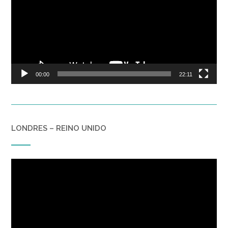
00:00
22:11
LONDRES – REINO UNIDO
Reproductor
de
vídeo