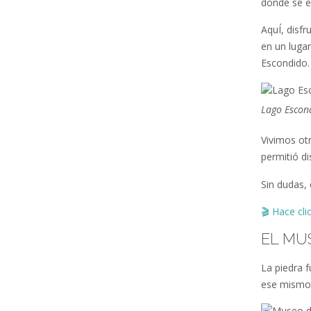
donde se e
AquÍ, disf
en un luga
Escondido.
Lago Escon
Vivimos ot
permitió d
Sin dudas, 
🎬
Hace cli
EL MU
La piedra 
ese mismo 