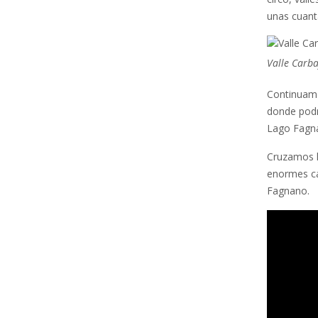
unas cuant
Valle Carba
Continuamo
donde podr
Lago Fagna
Cruzamos l
enormes ca
Fagnano.