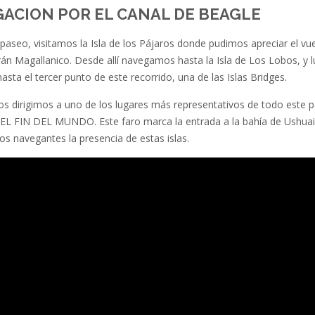
ACION POR EL CANAL DE BEAGLE
paseo, visitamos la Isla de los Pájaros donde pudimos apreciar el vu
án Magallanico. Desde allí navegamos hasta la Isla de Los Lobos, y 
sta el tercer punto de este recorrido, una de las Islas Bridges.
nos dirigimos a uno de los lugares más representativos de todo este 
L FIN DEL MUNDO. Este faro marca la entrada a la bahía de Ushuai
los navegantes la presencia de estas islas.