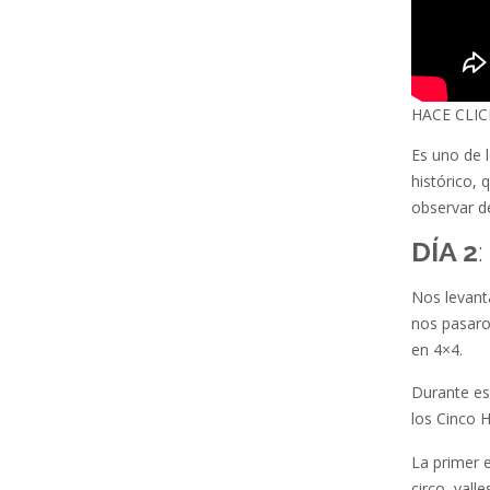
HACE CLIC
Es uno de l
histórico, 
observar d
DÍA 2
Nos levant
nos pasaro
en 4×4.
Durante es
los Cinco 
La primer e
circo, val