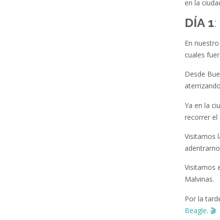
en la ciuda
DÍA 1
En nuestro 
cuales fue
Desde Buen
aterrizand
Ya en la ci
recorrer el
Visitamos 
adentrarnos
Visitamos 
Malvinas.
Por la tard
Beagle
.
🎬