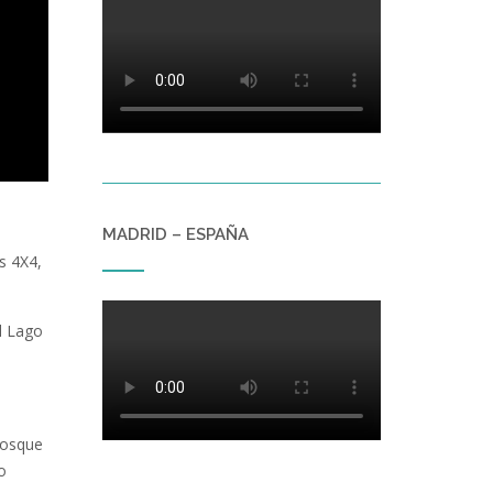
MADRID – ESPAÑA
s 4X4,
l Lago
bosque
o