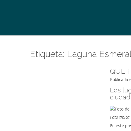
Etiqueta:
Laguna Esmera
QUE H
Publicada 
Los lu
ciudad
Foto típica
En este pos