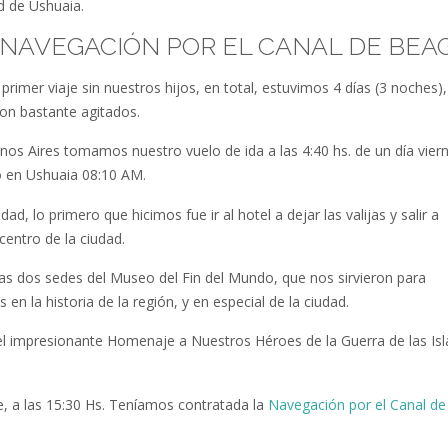
d de Ushuaia.
: NAVEGACIÓN POR EL CANAL DE BEA
primer viaje sin nuestros hijos, en total, estuvimos 4 días (3 noches),
ron bastante agitados.
os Aires tomamos nuestro vuelo de ida a las 4:40 hs. de un día viern
o en Ushuaia 08:10 AM.
udad, lo primero que hicimos fue ir al hotel a dejar las valijas y salir a
 centro de la ciudad.
las dos sedes del Museo del Fin del Mundo, que nos sirvieron para
 en la historia de la región, y en especial de la ciudad.
el impresionante Homenaje a Nuestros Héroes de la Guerra de las Isl
e, a las 15:30 Hs. Teníamos contratada la
Navegación por el Canal de