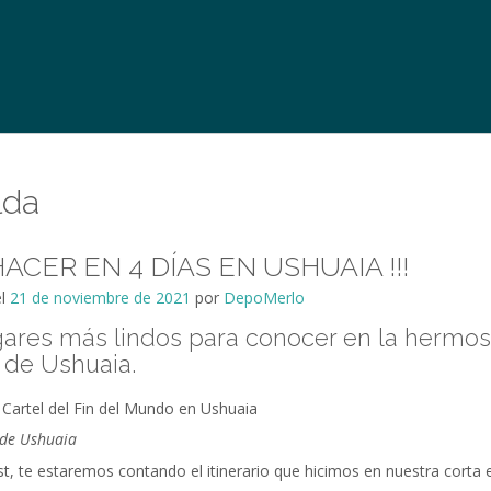
lda
ACER EN 4 DÍAS EN USHUAIA !!!
el
21 de noviembre de 2021
por
DepoMerlo
gares más lindos para conocer en la hermo
 de Ushuaia.
 de Ushuaia
t, te estaremos contando el itinerario que hicimos en nuestra corta 