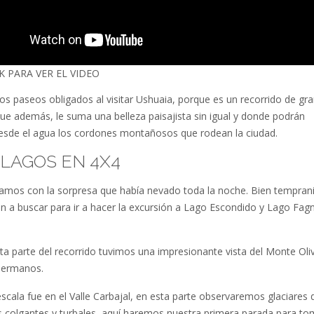
K PARA VER EL VIDEO
os paseos obligados al visitar Ushuaia, porque es un recorrido de gra
que además, le suma una belleza paisajista sin igual y donde podrán
esde el agua los cordones montañosos que rodean la ciudad.
: LAGOS EN 4X4
amos con la sorpresa que había nevado toda la noche. Bien temprani
n a buscar para ir a hacer la excursión a Lago Escondido y Lago Fag
ta parte del recorrido tuvimos una impresionante vista del Monte Oliv
Hermanos.
scala fue en el Valle Carbajal, en esta parte observaremos glaciares 
les colgantes y turbales, aquí haremos nuestra primera parada para to