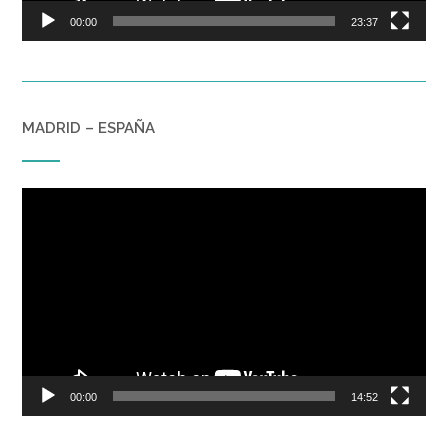
00:00
23:37
MADRID – ESPAÑA
Reproductor
de
vídeo
00:00
14:52