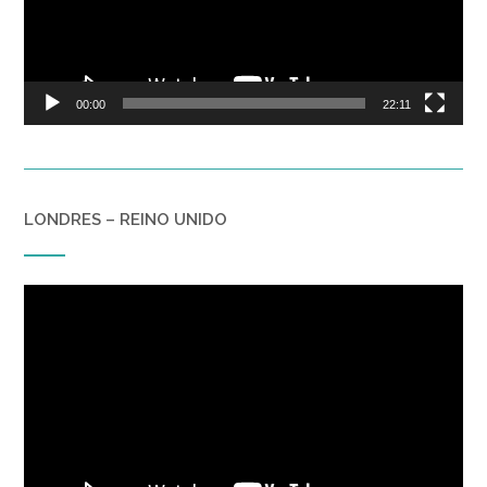
00:00
22:11
LONDRES – REINO UNIDO
Reproductor
de
vídeo