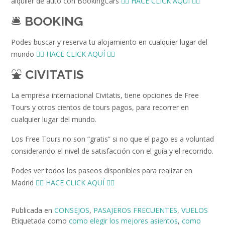
alquiler de auto con BookingCars
👉🏻 HACE CLICK AQUÍ 👈🏻
🛎️
BOOKING
Podes buscar y reserva tu alojamiento en cualquier lugar del
mundo
👉🏻 HACE CLICK AQUÍ 👈🏻
⛲️
CIVITATIS
La empresa internacional Civitatis, tiene opciones de Free
Tours y otros cientos de tours pagos, para recorrer en
cualquier lugar del mundo.
Los Free Tours no son “gratis” si no que el pago es a voluntad
considerando el nivel de satisfacción con el guía y el recorrido.
Podes ver todos los paseos disponibles para realizar en
Madrid
👉🏻 HACE CLICK AQUÍ 👈🏻
Publicada en
CONSEJOS
,
PASAJEROS FRECUENTES
,
VUELOS
Etiquetada como
como elegir los mejores asientos
,
como