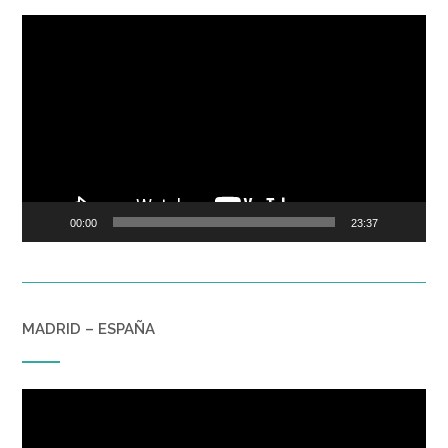
Reproductor
de
vídeo
00:00
23:37
MADRID – ESPAÑA
Reproductor
de
vídeo