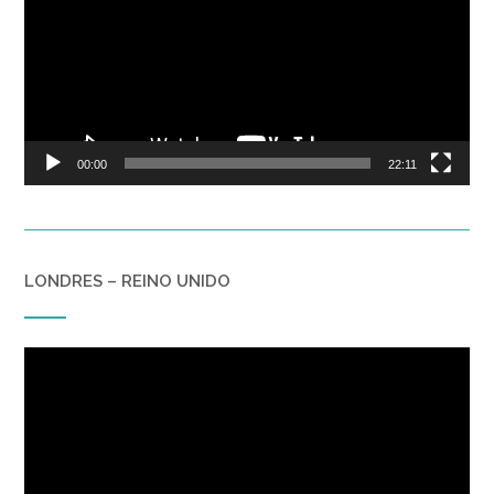
00:00
22:11
LONDRES – REINO UNIDO
Reproductor
de
vídeo