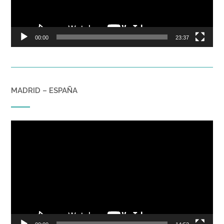
00:00
23:37
MADRID – ESPAÑA
Reproductor
de
vídeo