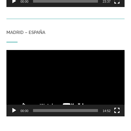
00:00
23:37
MADRID – ESPAÑA
Reproductor
de
vídeo
00:00
14:52