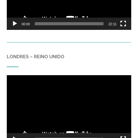
00:00
22:11
LONDRES – REINO UNIDO
Reproductor
de
vídeo